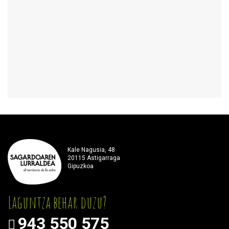
Kale Nagusia, 48
20115 Astigarraga
Gipuzkoa
Laguntza behar duzu?
943 550 575