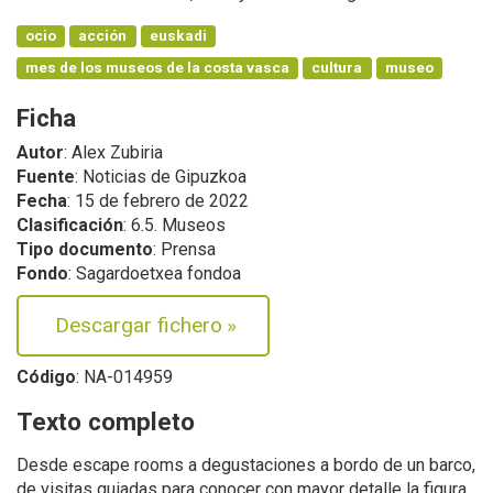
ocio
acción
euskadi
mes de los museos de la costa vasca
cultura
museo
Ficha
Autor
: Alex Zubiria
Fuente
: Noticias de Gipuzkoa
Fecha
: 15 de febrero de 2022
Clasificación
: 6.5. Museos
Tipo documento
: Prensa
Fondo
: Sagardoetxea fondoa
Descargar fichero
»
Código
: NA-014959
Texto completo
Desde escape rooms a degustaciones a bordo de un barco,
de visitas guiadas para conocer con mayor detalle la figura