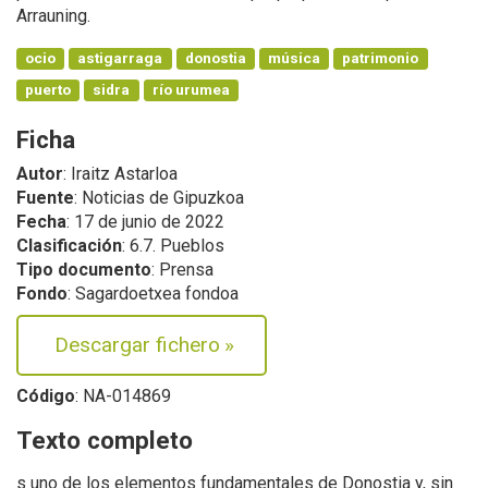
Arrauning.
ocio
astigarraga
donostia
música
patrimonio
puerto
sidra
río urumea
Ficha
Autor
: Iraitz Astarloa
Fuente
: Noticias de Gipuzkoa
Fecha
: 17 de junio de 2022
Clasificación
: 6.7. Pueblos
Tipo documento
: Prensa
Fondo
: Sagardoetxea fondoa
Descargar fichero
»
Código
: NA-014869
Texto completo
s uno de los elementos fundamentales de Donostia y, sin