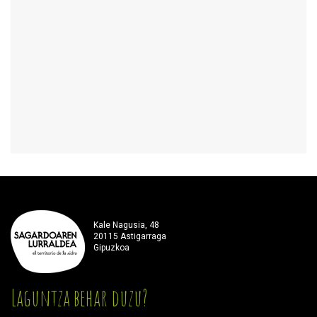
Kale Nagusia, 48
20115 Astigarraga
Gipuzkoa
Laguntza behar duzu?