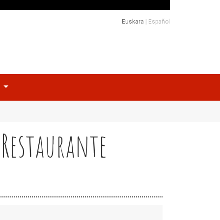
Euskara
|
Español
o
 Restaurante