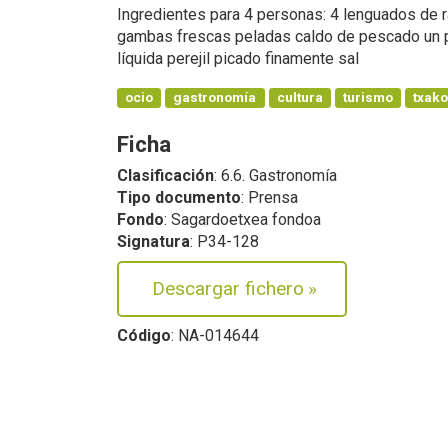
Ingredientes para 4 personas: 4 lenguados de ra
gambas frescas peladas caldo de pescado un p
líquida perejil picado finamente sal
ocio
gastronomía
cultura
turismo
txako
Ficha
Clasificación
: 6.6. Gastronomía
Tipo documento
: Prensa
Fondo
: Sagardoetxea fondoa
Signatura
: P34-128
Descargar fichero
»
Código
: NA-014644