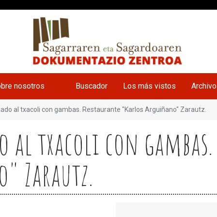
bre nosotros
Buscador
Los más vistos
Archiv
uado al txacoli con gambas. Restaurante "Karlos Arguiñano" Zarautz.
do al txacoli con gambas.
" Zarautz.