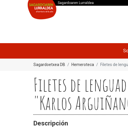
Sagardoaren Lurraldea
So
Sagardoetxea DB
Hemeroteca
Filetes de leng
Filetes de lengua
"Karlos Arguiñano
Descripción