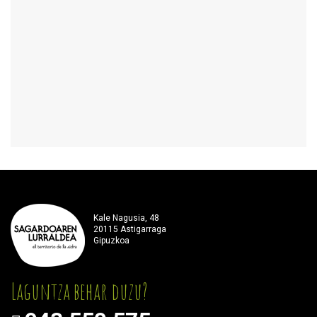
Kale Nagusia, 48
20115 Astigarraga
Gipuzkoa
Laguntza behar duzu?