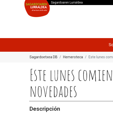
Sagardoaren Lurraldea
So
Sagardoetxea DB
Hemeroteca
Este lunes com
Este lunes comien
novedades
Descripción