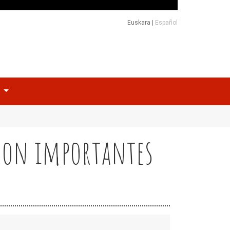
Euskara
|
Español
o
 con importantes