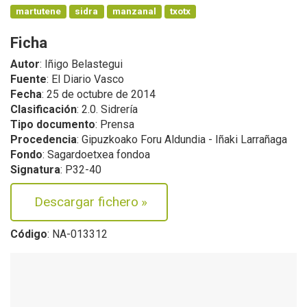
martutene
sidra
manzanal
txotx
Ficha
Autor
: Iñigo Belastegui
Fuente
: El Diario Vasco
Fecha
: 25 de octubre de 2014
Clasificación
: 2.0. Sidrería
Tipo documento
: Prensa
Procedencia
: Gipuzkoako Foru Aldundia - Iñaki Larrañaga
Fondo
: Sagardoetxea fondoa
Signatura
: P32-40
Descargar fichero
»
Código
: NA-013312