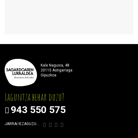
Kale Nagusia, 48
20115 Astigarraga
Gipuzkoa
Laguntza behar duzu?
943 550 575
JARRAI IEZAGUZU…