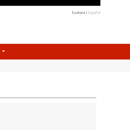
Euskara
|
Español
o