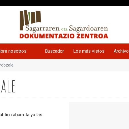
bre nosotros
Buscador
Los más vistos
Archiv
rdozale
ale
blico abarrota ya las