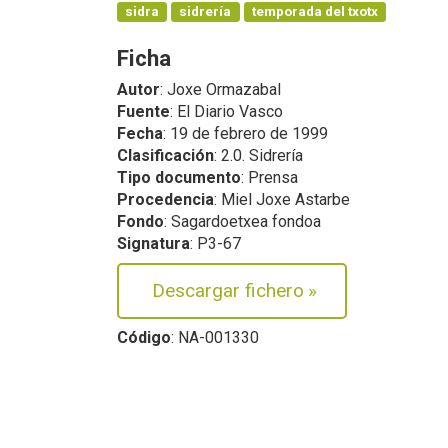
sidra
sidrería
temporada del txotx
Ficha
Autor
: Joxe Ormazabal
Fuente
: El Diario Vasco
Fecha
: 19 de febrero de 1999
Clasificación
: 2.0. Sidrería
Tipo documento
: Prensa
Procedencia
: Miel Joxe Astarbe
Fondo
: Sagardoetxea fondoa
Signatura
: P3-67
Descargar fichero
»
Código
: NA-001330