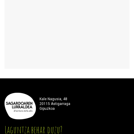
Kale Nagusia, 48
20115 Astigarraga
Gipuzkoa
Laguntza behar duzu?