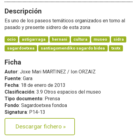
Descripción
Es uno de los paseos temáticos organizados en torno al
pasado y presente sidrero de esta zona
ocio
astigarraga
hernani
cultura
museo
sidra
sagardoetxea
santiagomendiko sagardo bidea
txotx
Ficha
Autor
: Joxe Mari MARTINEZ / Ion ORZAIZ
Fuente
: Gara
Fecha
: 18 de enero de 2013
Clasificación
: 3.9 Otros espacios del museo
Tipo documento
: Prensa
Fondo
: Sagardoetxea fondoa
Signatura
: P14-13
Descargar fichero
»