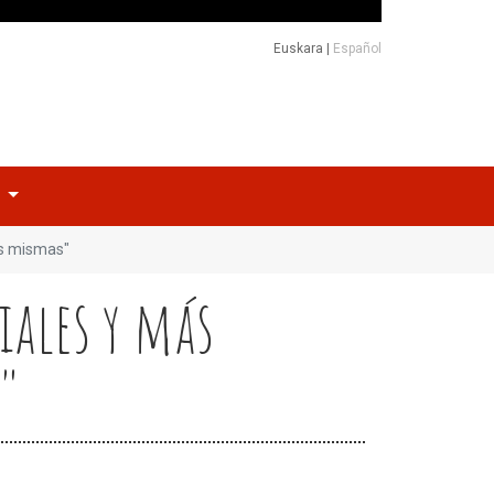
Euskara
|
Español
o
las mismas"
iales y más
s"