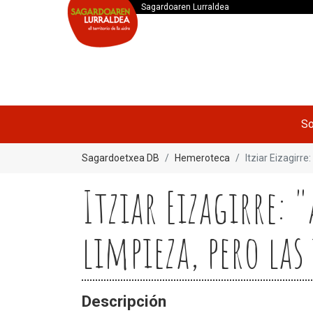
Sagardoaren Lurraldea
So
Sagardoetxea DB
Hemeroteca
Itziar Eizagirr
Itziar Eizagirre: 
limpieza, pero la
Descripción