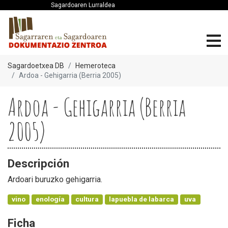
Sagardoaren Lurraldea
Sagardoetxea DB
Hemeroteca
Ardoa - Gehigarria (Berria 2005)
Ardoa - Gehigarria (Berria
2005)
Descripción
Ardoari buruzko gehigarria.
vino
enología
cultura
lapuebla de labarca
uva
Ficha