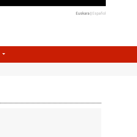
Euskara
|
Español
o