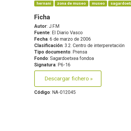
hernani
zona de museo
museo
sagardoet
Ficha
Autor
: J.F.M
Fuente
: El Diario Vasco
Fecha
: 6 de marzo de 2006
Clasificación
: 3.2. Centro de interperetación
Tipo documento
: Prensa
Fondo
: Sagardoetxea fondoa
Signatura
: P6-16
Descargar fichero
»
Código
: NA-012045