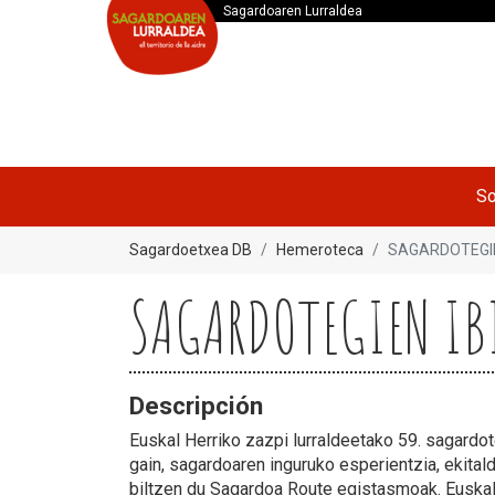
Sagardoaren Lurraldea
So
Sagardoetxea DB
Hemeroteca
SAGARDOTEGIE
SAGARDOTEGIEN IB
Descripción
Euskal Herriko zazpi lurraldeetako 59. sagardo
gain, sagardoaren inguruko esperientzia, ekital
biltzen du Sagardoa Route egistasmoak. Euskal j