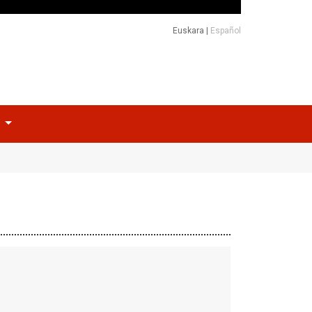
Euskara
|
Español
o