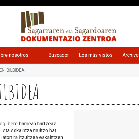
bre nosotros
Buscador
Los más vistos
Archiv
N IBILBIDEA
ILBIDEA
tegi bere barnean hartzeaz
di eta eskaintza multzo bat
atorrira itzultzea eskaintzen