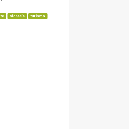
te
sidrería
turismo