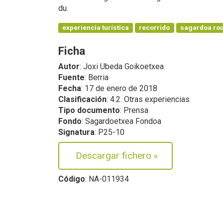
du.
experiencia turística
recorrido
sagardoa rou
Ficha
Autor
: Joxi Ubeda Goikoetxea
Fuente
: Berria
Fecha
: 17 de enero de 2018
Clasificación
: 4.2. Otras experiencias
Tipo documento
: Prensa
Fondo
: Sagardoetxea Fondoa
Signatura
: P25-10
Descargar fichero
»
Código
: NA-011934