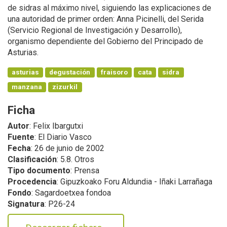
de sidras al máximo nivel, siguiendo las explicaciones de
una autoridad de primer orden: Anna Picinelli, del Serida
(Servicio Regional de Investigación y Desarrollo),
organismo dependiente del Gobierno del Principado de
Asturias.
asturias
degustación
fraisoro
cata
sidra
manzana
zizurkil
Ficha
Autor
: Felix Ibargutxi
Fuente
: El Diario Vasco
Fecha
: 26 de junio de 2002
Clasificación
: 5.8. Otros
Tipo documento
: Prensa
Procedencia
: Gipuzkoako Foru Aldundia - Iñaki Larrañaga
Fondo
: Sagardoetxea fondoa
Signatura
: P26-24