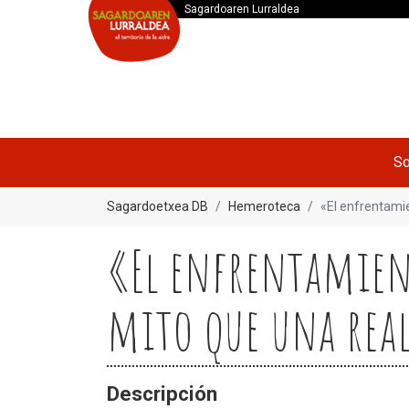
Sagardoaren Lurraldea
So
Sagardoetxea DB
Hemeroteca
«El enfrentami
«El enfrentamien
mito que una rea
Descripción