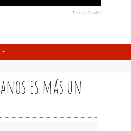
Euskara
|
Español
o
manos es más un