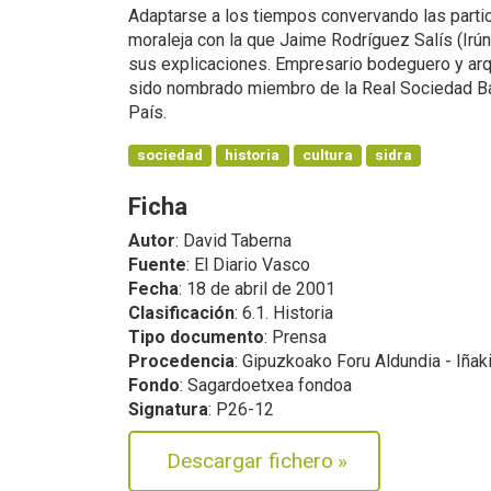
Adaptarse a los tiempos convervando las partic
moraleja con la que Jaime Rodríguez Salís (Irú
sus explicaciones. Empresario bodeguero y ar
sido nombrado miembro de la Real Sociedad 
País.
sociedad
historia
cultura
sidra
Ficha
Autor
: David Taberna
Fuente
: El Diario Vasco
Fecha
: 18 de abril de 2001
Clasificación
: 6.1. Historia
Tipo documento
: Prensa
Procedencia
: Gipuzkoako Foru Aldundia - Iñak
Fondo
: Sagardoetxea fondoa
Signatura
: P26-12
Descargar fichero
»