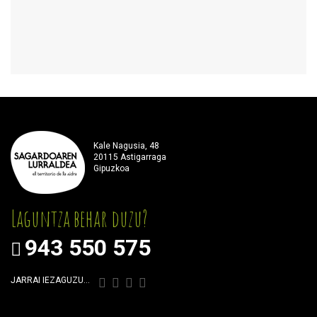
Kale Nagusia, 48
20115 Astigarraga
Gipuzkoa
Laguntza behar duzu?
943 550 575
JARRAI IEZAGUZU…