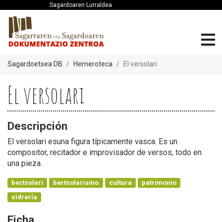
Sagardoaren Lurraldea
Sagardoetxea DB
Hemeroteca
El versolari
El versolari
Descripción
El versolari esuna figura típicamente vasca. Es un
compositor, recitador e improvisador de versos, todo en
una pieza.
bertsolari
bertsolarismo
cultura
patrimonio
sidrería
Ficha