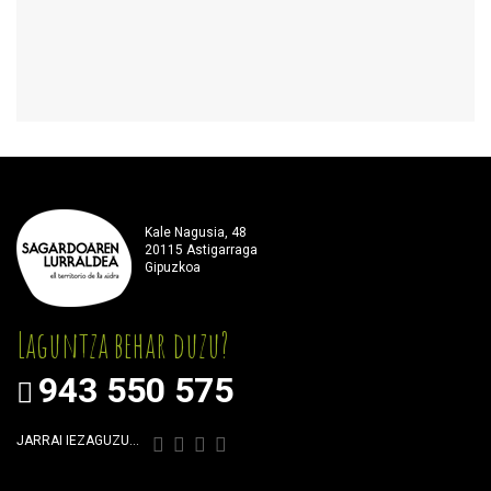
Kale Nagusia, 48
20115 Astigarraga
Gipuzkoa
Laguntza behar duzu?
943 550 575
JARRAI IEZAGUZU…