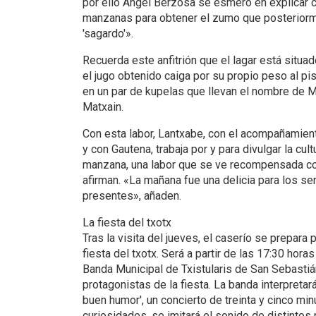
por ello Angel Berzosa se esmeró en explicar 
manzanas para obtener el zumo que posteriorm
'sagardo'».
Recuerda este anfitrión que el lagar está situad
el jugo obtenido caiga por su propio peso al pi
en un par de kupelas que llevan el nombre de M
Matxain.
Con esta labor, Lantxabe, con el acompañamien
y con Gautena, trabaja por y para divulgar la cult
manzana, una labor que se ve recompensada con
afirman. «La mañana fue una delicia para los se
presentes», añaden.
La fiesta del txotx
Tras la visita del jueves, el caserío se prepara 
fiesta del txotx. Será a partir de las 17:30 hora
Banda Municipal de Txistularis de San Sebastiá
protagonistas de la fiesta. La banda interpretar
buen humor', un concierto de treinta y cinco min
curiosidades, se imitará el sonido de distintos 