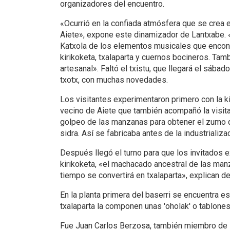
organizadores del encuentro.
«Ocurrió en la confiada atmósfera que se crea e
Aiete», expone este dinamizador de Lantxabe. 
Katxola de los elementos musicales que encont
kirikoketa, txalaparta y cuernos bocineros. Tambi
artesanal». Faltó el txistu, que llegará el sábad
txotx, con muchas novedades.
Los visitantes experimentaron primero con la ki
vecino de Aiete que también acompañó la visita
golpeo de las manzanas para obtener el zumo 
sidra. Así se fabricaba antes de la industrializa
Después llegó el turno para que los invitados 
kirikoketa, «el machacado ancestral de las man
tiempo se convertirá en txalaparta», explican d
En la planta primera del baserri se encuentra es
txalaparta la componen unas 'oholak' o tablones 
Fue Juan Carlos Berzosa, también miembro de l