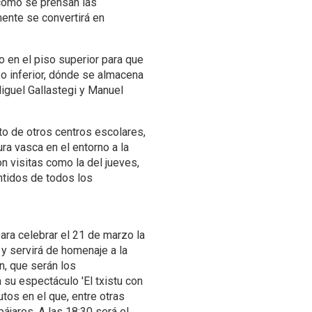
cómo se prensan las
ente se convertirá en
o en el piso superior para que
so inferior, dónde se almacena
iguel Gallastegi y Manuel
to de otros centros escolares,
ura vasca en el entorno a la
 visitas como la del jueves,
ntidos de todos los
para celebrar el 21 de marzo la
s y servirá de homenaje a la
n, que serán los
á su espectáculo 'El txistu con
utos en el que, entre otras
pájaros. A las 18:30 será el