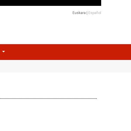
Euskara
|
Español
o