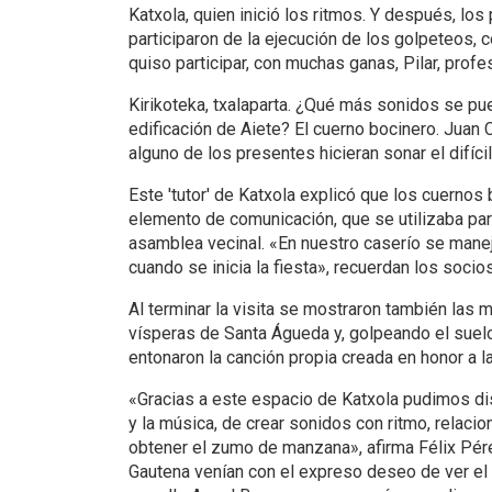
Katxola, quien inició los ritmos. Y después, los 
participaron de la ejecución de los golpeteos, 
quiso participar, con muchas ganas, Pilar, prof
Kirikoteka, txalaparta. ¿Qué más sonidos se pu
edificación de Aiete? El cuerno bocinero. Juan
alguno de los presentes hicieran sonar el difíci
Este 'tutor' de Katxola explicó que los cuernos
elemento de comunicación, que se utilizaba para
asamblea vecinal. «En nuestro caserío se manej
cuando se inicia la fiesta», recuerdan los socio
Al terminar la visita se mostraron también las 
vísperas de Santa Águeda y, golpeando el suelo
entonaron la canción propia creada en honor a l
«Gracias a este espacio de Katxola pudimos disf
y la música, de crear sonidos con ritmo, relacio
obtener el zumo de manzana», afirma Félix Pé
Gautena venían con el expreso deseo de ver el 