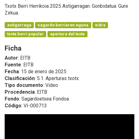
Txotx Berri Herrikoia 2025 Astigarragan. Gonbidatua: Gure
Zirkua.
astigarraga
sagardo berriaren eguna
sidra
txotx berri popular
apertura del txotx
Ficha
Autor
: EITB
Fuente
: EITB
Fecha
: 15 de enero de 2025
Clasificación
: 5.1. Aperturas txotx
Tipo documento
: Video
Procedencia
: EITB
Fondo
: Sagardoetxea Fondoa
Código
: VI-000713