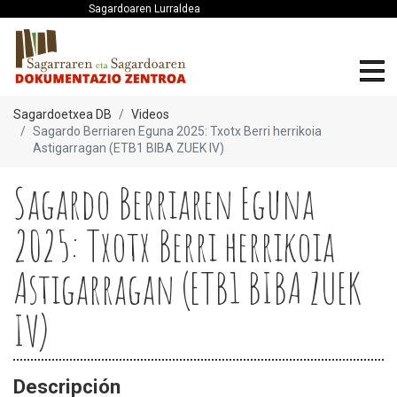
Sagardoaren Lurraldea
Sagardoetxea DB
Videos
Sagardo Berriaren Eguna 2025: Txotx Berri herrikoia
Astigarragan (ETB1 BIBA ZUEK IV)
Sagardo Berriaren Eguna
2025: Txotx Berri herrikoia
Astigarragan (ETB1 BIBA ZUEK
IV)
Descripción