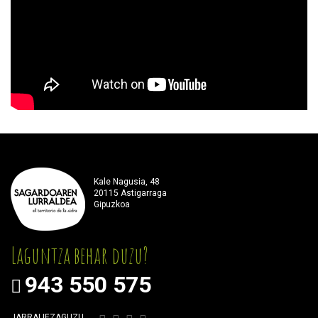
Kale Nagusia, 48
20115 Astigarraga
Gipuzkoa
Laguntza behar duzu?
943 550 575
JARRAI IEZAGUZU…