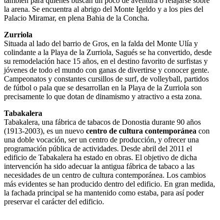
también para quienes buscan un poco de aventura o relajarse sobre
la arena. Se encuentra al abrigo del Monte Igeldo y a los pies del
Palacio Miramar, en plena Bahia de la Concha.
Zurriola
Situada al lado del barrio de Gros, en la falda del Monte Ulía y
colindante a la Playa de la Zurriola, Sagués se ha convertido, desde
su remodelación hace 15 años, en el destino favorito de surfistas y
jóvenes de todo el mundo con ganas de divertirse y conocer gente.
Campeonatos y constantes cursillos de surf, de volleyball, partidos
de fútbol o pala que se desarrollan en la Playa de la Zurriola son
precisamente lo que dotan de dinamismo y atractivo a esta zona.
Tabakalera
Tabakalera, una fábrica de tabacos de Donostia durante 90 años
(1913-2003), es un nuevo
centro de cultura contemporánea
con
una doble vocación, ser un centro de producción, y ofrecer una
programación pública de actividades. Desde abril del 2011 el
edificio de Tabakalera ha estado en obras. El objetivo de dicha
intervención ha sido adecuar la antigua fábrica de tabaco a las
necesidades de un centro de cultura contemporánea. Los cambios
más evidentes se han producido dentro del edificio. En gran medida,
la fachada principal se ha mantenido como estaba, para así poder
preservar el carácter del edificio.