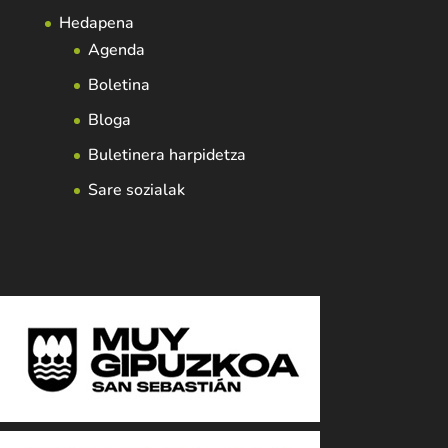
Hedapena
Agenda
Boletina
Bloga
Buletinera harpidetza
Sare sozialak