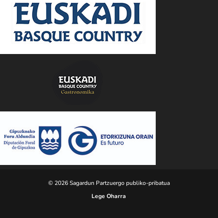
© 2026 Sagardun Partzuergo publiko-pribatua
Lege Oharra