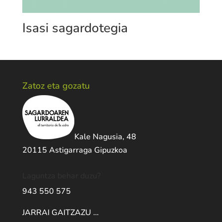
Isasi sagardotegia
Zatoz eta gozatu
Kale Nagusia, 48
20115 Astigarraga Gipuzkoa
Laguntza behar duzu?
943 550 575
JARRAI GAITZAZU …