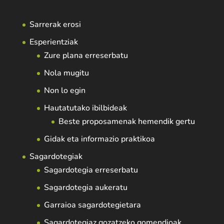
Sarrerak erosi
Esperientziak
Zure plana erreserbatu
Nola mugitu
Non lo egin
Hautatutako ibilbideak
Beste proposamenak hemendik gertu
Gidak eta informazio praktikoa
Sagardotegiak
Sagardotegia erreserbatu
Sagardotegia aukeratu
Garraioa sagardotegietara
Sagardotegiaz gozatzeko gomendioak