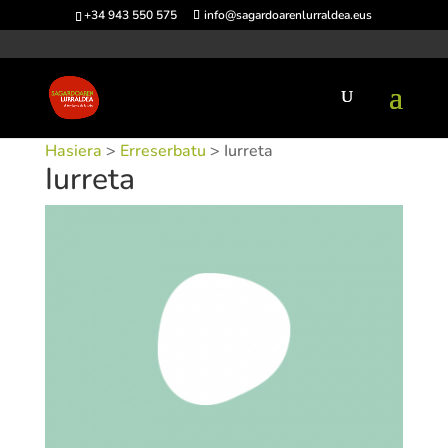
+34 943 550 575
info@sagardoarenlurraldea.eus
Hasiera
>
Erreserbatu
> Iurreta
Iurreta