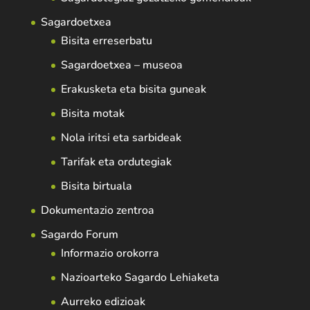
Sagardoetxea
Bisita erreserbatu
Sagardoetxea – museoa
Erakusketa eta bisita guneak
Bisita motak
Nola iritsi eta sarbideak
Tarifak eta ordutegiak
Bisita birtuala
Dokumentazio zentroa
Sagardo Forum
Informazio orokorra
Nazioarteko Sagardo Lehiaketa
Aurreko edizioak