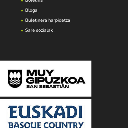
Boletina
Bloga
Buletinera harpidetza
Sare sozialak