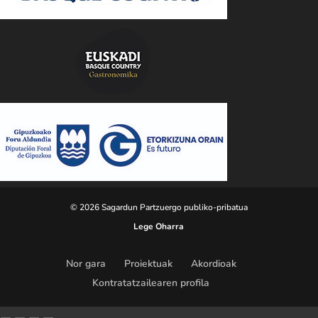
© 2026 Sagardun Partzuergo publiko-pribatua
Lege Oharra
Nor gara
Proiektuak
Akordioak
Kontratatzailearen profila