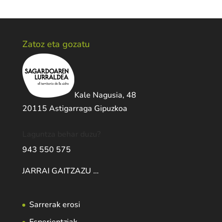
Zatoz eta gozatu
Kale Nagusia, 48
20115 Astigarraga Gipuzkoa
Laguntza behar duzu?
943 550 575
JARRAI GAITZAZU …
Sarrerak erosi