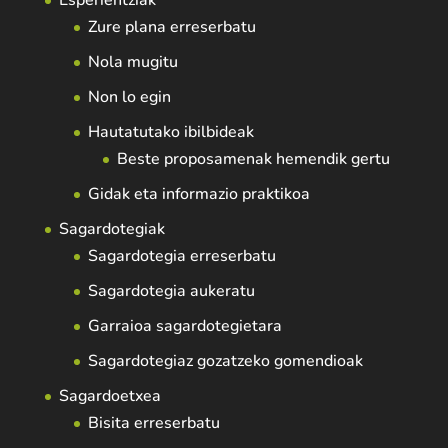
Esperientziak
Zure plana erreserbatu
Nola mugitu
Non lo egin
Hautatutako ibilbideak
Beste proposamenak hemendik gertu
Gidak eta informazio praktikoa
Sagardotegiak
Sagardotegia erreserbatu
Sagardotegia aukeratu
Garraioa sagardotegietara
Sagardotegiaz gozatzeko gomendioak
Sagardoetxea
Bisita erreserbatu