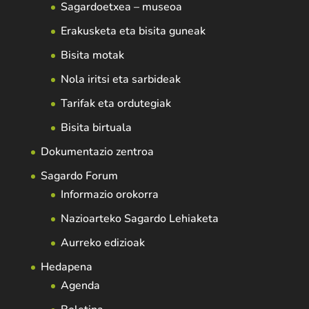
Sagardoetxea – museoa
Erakusketa eta bisita guneak
Bisita motak
Nola iritsi eta sarbideak
Tarifak eta ordutegiak
Bisita birtuala
Dokumentazio zentroa
Sagardo Forum
Informazio orokorra
Nazioarteko Sagardo Lehiaketa
Aurreko edizioak
Hedapena
Agenda