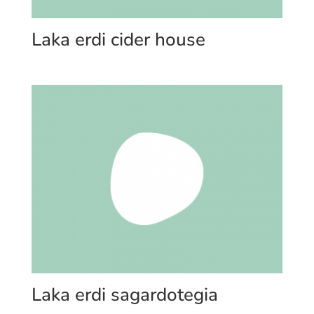
Laka erdi cider house
Laka erdi sagardotegia