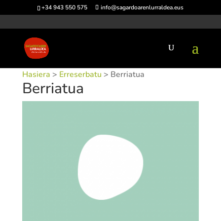
+34 943 550 575
info@sagardoarenlurraldea.eus
Hasiera
>
Erreserbatu
> Berriatua
Berriatua