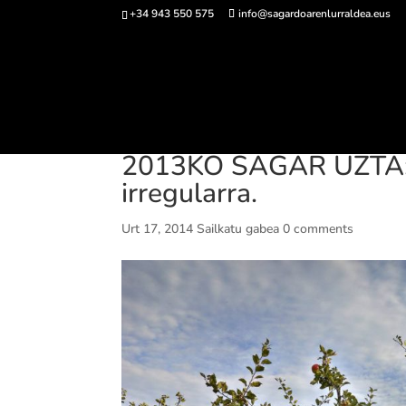
+34 943 550 575
info@sagardoarenlurraldea.eus
Sarrerak 
2013KO SAGAR UZTA: T
irregularra.
Urt 17, 2014
Sailkatu gabea
0 comments