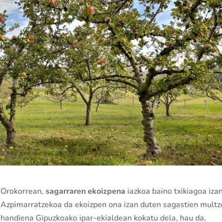
Orokorrean,
sagarraren ekoizpena
iazkoa baino txikiagoa izan
Azpimarratzekoa da ekoizpen ona izan duten sagastien multz
handiena Gipuzkoako ipar-ekialdean kokatu dela, hau da,