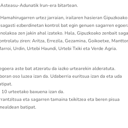
Asteasu-Adunatik Irun-era bitartean.
Hamahirugarren urtez jarraian, irailaren hasieran Gipuzkoako
sagasti ezberdinetan kontrol bat egin genuen sagarren egoer
nolakoa zen jakin ahal izateko. Hala, Gipuzkoako zenbait saga
ontrolatu ziren: Aritza, Errezila, Gezamina, Goikoetxe, Mantton
rroi, Urdin, Urtebi Haundi, Urtebi Txiki eta Verde Agria.
goera aste bat atzeratu da iazko urtearekin alderatuta.
boran oso luzea izan da. Udaberria euritsua izan da eta uda
tipat.
n 10 urteetako baxuena izan da.
rrantzitsua eta sagarren tamaina txikitzea eta beren pisua
rnealdean batipat.