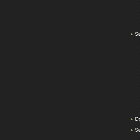
S
D
S