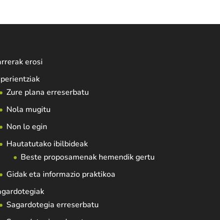
rrerak erosi
perientziak
Zure plana erreserbatu
Nola mugitu
Non lo egin
Hautatutako ibilbideak
Beste proposamenak hemendik gertu
Gidak eta informazio praktikoa
agardotegiak
Sagardotegia erreserbatu