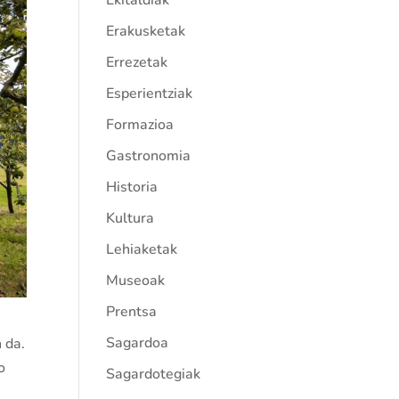
Ekitaldiak
Erakusketak
Errezetak
Esperientziak
Formazioa
Gastronomia
Historia
Kultura
Lehiaketak
Museoak
Prentsa
Sagardoa
 da.
o
Sagardotegiak