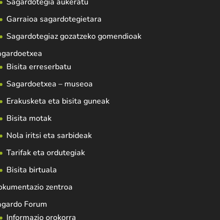
Sagardotegia aukeratu
Garraioa sagardotegietara
Sagardotegiaz gozatzeko gomendioak
agardoetxea
Bisita erreserbatu
Sagardoetxea – museoa
Erakusketa eta bisita guneak
Bisita motak
Nola iritsi eta sarbideak
Tarifak eta ordutegiak
Bisita birtuala
okumentazio zentroa
agardo Forum
Informazio orokorra