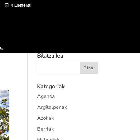
tazio zentroa
Sagardo Forum
Hedapena
tu
Bilatzailea
Kategoriak
Agenda
Argitalpenak
Azokak
Berriak