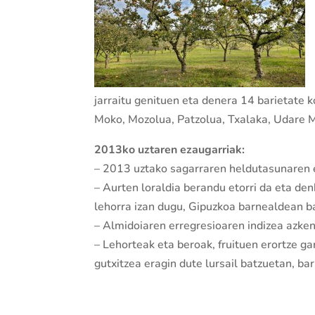
jarraitu genituen eta denera 14 barietate k
Moko, Mozolua, Patzolua, Txalaka, Udare Ma
2013ko uztaren ezaugarriak:
– 2013 uztako sagarraren heldutasunaren e
– Aurten loraldia berandu etorri da eta den
lehorra izan dugu, Gipuzkoa barnealdean ba
– Almidoiaren erregresioaren indizea azke
– Lehorteak eta beroak, fruituen erortze ga
gutxitzea eragin dute lursail batzuetan, ba