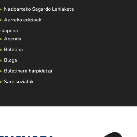
Nazioarteko Sagardo Lehiaketa
Aurreko edizioak
edapena
Agenda
Boletina
Bloga
Buletinera harpidetza
Sare sozialak