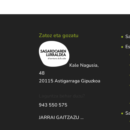
Zatoz eta gozatu
Sa
Es
Kale Nagusia,
48
20115 Astigarraga Gipuzkoa
Laguntza behar duzu?
943 550 575
S
JARRAI GAITZAZU …