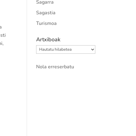
Sagarra
Sagastia
Turismoa
a
sti
Artxiboak
i,
Artxiboak
Nola erreserbatu