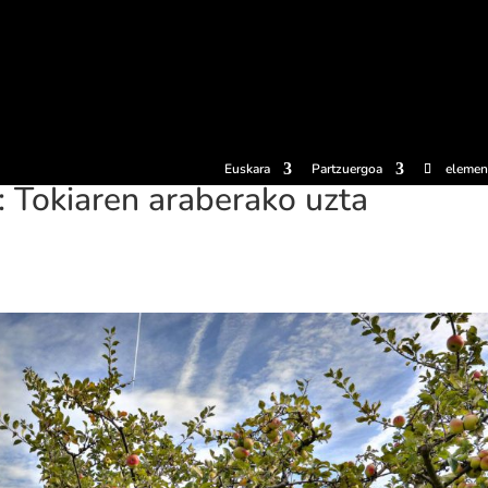
erosi
Esperientziak
Sagardotegiak
Sagardoetxea
Dokumen
Euskara
Partzuergoa
elemen
okiaren araberako uzta