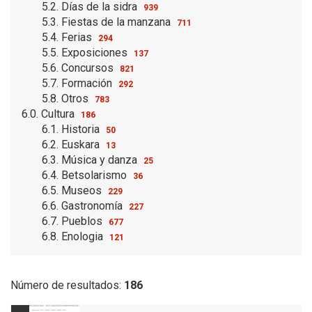
5.2. Días de la sidra
939
5.3. Fiestas de la manzana
711
5.4. Ferias
294
5.5. Exposiciones
137
5.6. Concursos
821
5.7. Formación
292
5.8. Otros
783
6.0. Cultura
186
6.1. Historia
50
6.2. Euskara
13
6.3. Música y danza
25
6.4. Betsolarismo
36
6.5. Museos
229
6.6. Gastronomía
227
6.7. Pueblos
677
6.8. Enologia
121
Número de resultados:
186