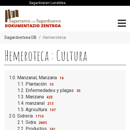
Sagardoaren Lurraldea
Sagardoetxea DB
Hemeroteca
Hemeroteca : Cultura
1.0. Manzanal, Manzana
16
1.1. Plantación
10
1.2. Enfermedades y plagas
35
1.3. Manzana
425
1.4. manzanal
213
1.5. Agricultura
107
2.0. Sidrería
1710
2.1. Sidra
2603
2.2. Productos
161