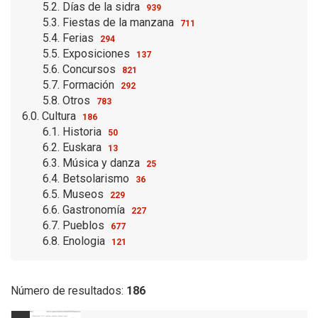
5.2. Días de la sidra
939
5.3. Fiestas de la manzana
711
5.4. Ferias
294
5.5. Exposiciones
137
5.6. Concursos
821
5.7. Formación
292
5.8. Otros
783
6.0. Cultura
186
6.1. Historia
50
6.2. Euskara
13
6.3. Música y danza
25
6.4. Betsolarismo
36
6.5. Museos
229
6.6. Gastronomía
227
6.7. Pueblos
677
6.8. Enologia
121
Número de resultados:
186