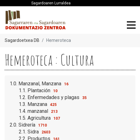
Sagardoaren Lurraldea
Sagardoetxea DB
Hemeroteca
Hemeroteca : Cultura
1.0. Manzanal, Manzana
16
1.1. Plantación
10
1.2. Enfermedades y plagas
35
1.3. Manzana
425
1.4. manzanal
213
1.5. Agricultura
107
2.0. Sidrería
1710
2.1. Sidra
2603
2.2. Productos
161