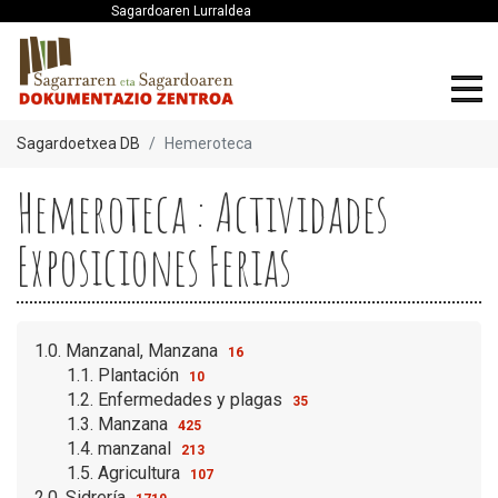
Sagardoaren Lurraldea
Sagardoetxea DB
Hemeroteca
Hemeroteca : Actividades
Exposiciones Ferias
1.0. Manzanal, Manzana
16
1.1. Plantación
10
1.2. Enfermedades y plagas
35
1.3. Manzana
425
1.4. manzanal
213
1.5. Agricultura
107
2.0. Sidrería