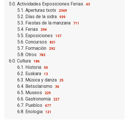
5.0. Actividades Exposiciones Ferias
43
5.1. Aperturas txotx
2349
5.2. Días de la sidra
939
5.3. Fiestas de la manzana
711
5.4. Ferias
294
5.5. Exposiciones
137
5.6. Concursos
821
5.7. Formación
292
5.8. Otros
783
6.0. Cultura
186
6.1. Historia
50
6.2. Euskara
13
6.3. Música y danza
25
6.4. Betsolarismo
36
6.5. Museos
229
6.6. Gastronomía
227
6.7. Pueblos
677
6.8. Enologia
121