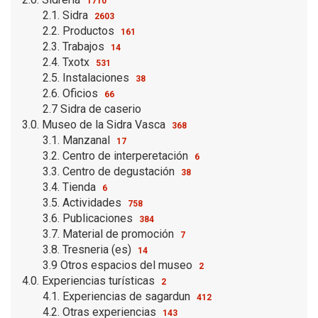
1710
2.1. Sidra
2603
2.2. Productos
161
2.3. Trabajos
14
2.4. Txotx
531
2.5. Instalaciones
38
2.6. Oficios
66
2.7 Sidra de caserio
3.0. Museo de la Sidra Vasca
368
3.1. Manzanal
17
3.2. Centro de interperetación
6
3.3. Centro de degustación
38
3.4. Tienda
6
3.5. Actividades
758
3.6. Publicaciones
384
3.7. Material de promoción
7
3.8. Tresneria (es)
14
3.9 Otros espacios del museo
2
4.0. Experiencias turísticas
2
4.1. Experiencias de sagardun
412
4.2. Otras experiencias
143