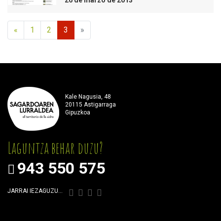
«
1
2
3
»
Kale Nagusia, 48
20115 Astigarraga
Gipuzkoa
Laguntza behar duzu?
943 550 575
JARRAI IEZAGUZU…