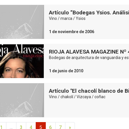
Artículo “Bodegas Ysios. Análi
Vino / marca / Ysios
1 de noviembre de 2006
RIOJA ALAVESA MAGAZINE Nº 
Bodegas de arquitectura de vanguardia y e
1 de junio de 2010
Artículo "El chacolí blanco de 
Vino / chakolí / Vizcaya / coñac
1
…
3
4
5
6
7
»