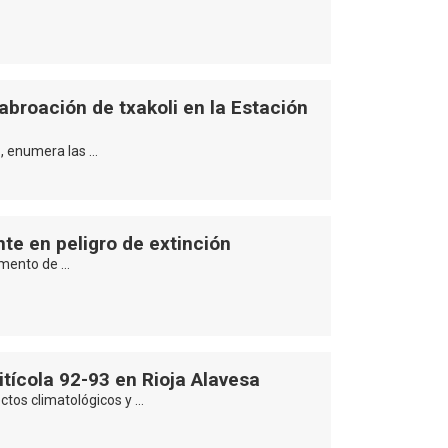
abroación de txakoli en la Estación
 , enumera las …
nte en peligro de extinción
umento de …
tícola 92-93 en Rioja Alavesa
ectos climatológicos y …