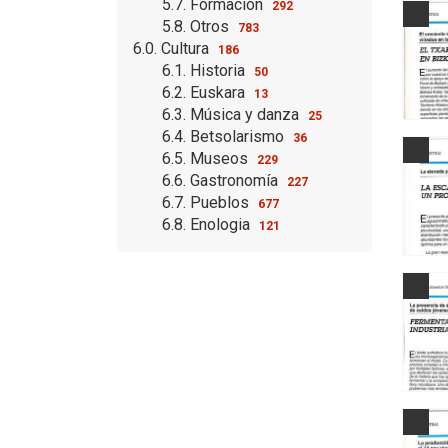
5.7. Formación
292
5.8. Otros
783
6.0. Cultura
186
6.1. Historia
50
6.2. Euskara
13
6.3. Música y danza
25
6.4. Betsolarismo
36
6.5. Museos
229
6.6. Gastronomía
227
6.7. Pueblos
677
6.8. Enologia
121