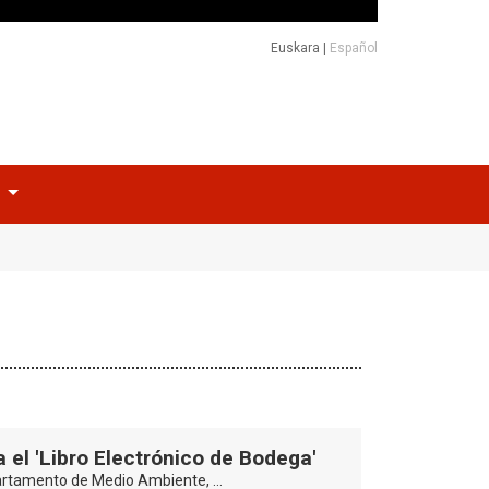
Euskara
|
Español
o
a el 'Libro Electrónico de Bodega'
partamento de Medio Ambiente, …