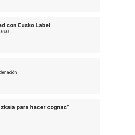
dad con Eusko Label
zanas …
rdenación …
Bizkaia para hacer cognac"