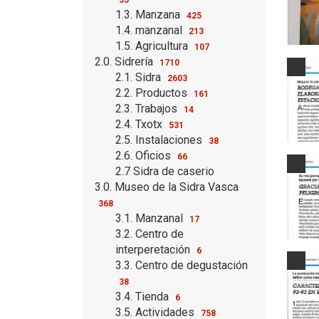
1.3. Manzana
425
1.4. manzanal
213
1.5. Agricultura
107
2.0. Sidrería
1710
2.1. Sidra
2603
2.2. Productos
161
2.3. Trabajos
14
2.4. Txotx
531
2.5. Instalaciones
38
2.6. Oficios
66
2.7 Sidra de caserio
3.0. Museo de la Sidra Vasca
368
3.1. Manzanal
17
3.2. Centro de
interperetación
6
3.3. Centro de degustación
38
3.4. Tienda
6
3.5. Actividades
758