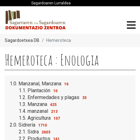
Sagardoaren Lurraldea
Sagardoetxea DB
Hemeroteca
Hemeroteca : Enologia
1.0. Manzanal, Manzana
16
1.1. Plantación
10
1.2. Enfermedades y plagas
35
1.3. Manzana
425
1.4. manzanal
213
1.5. Agricultura
107
2.0. Sidrería
1710
2.1. Sidra
2603
2.2. Productos
161