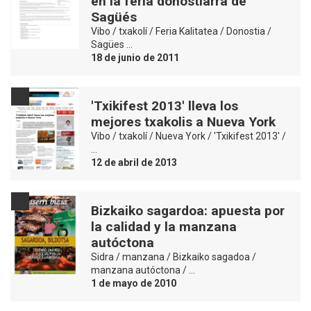
en la feria donostiarra de
Sagüés
Vibo / txakolí / Feria Kalitatea / Donostia /
Sagües …
18 de junio de 2011
'Txikifest 2013' lleva los
mejores txakolis a Nueva York
Vibo / txakolí / Nueva York / 'Txikifest 2013' /
…
12 de abril de 2013
Bizkaiko sagardoa: apuesta por
la calidad y la manzana
autóctona
Sidra / manzana / Bizkaiko sagadoa /
manzana autóctona / …
1 de mayo de 2010