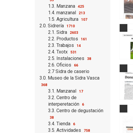
1.3. Manzana
425
1.4. manzanal
213
1.5. Agricultura
107
2.0. Sidrería
1710
2.1. Sidra
2603
2.2. Productos
161
2.3. Trabajos
14
2.4. Txotx
531
2.5. Instalaciones
38
2.6. Oficios
66
2.7 Sidra de caserio
3.0. Museo de la Sidra Vasca
368
3.1. Manzanal
17
3.2. Centro de
interperetación
6
3.3. Centro de degustación
38
3.4. Tienda
6
3.5. Actividades
758