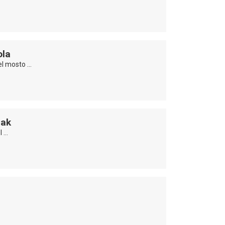
ola
el mosto …
iak
l …