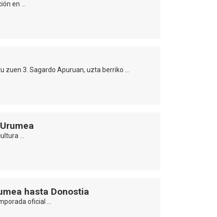
ción en …
u zuen 3. Sagardo Apuruan, uzta berriko …
el Urumea
cultura …
rumea hasta Donostia
porada oficial …