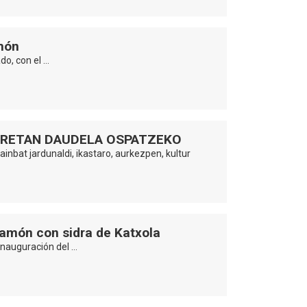
amón
do, con el …
LORETAN DAUDELA OSPATZEKO
inbat jardunaldi, ikastaro, aurkezpen, kultur
ramón con sidra de Katxola
 inauguración del …