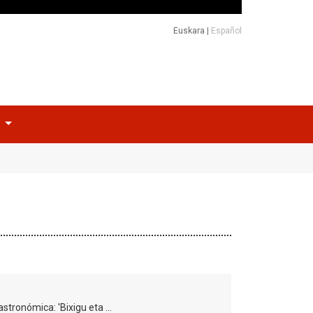
Euskara
|
Español
o
astronómica: 'Bixigu eta …