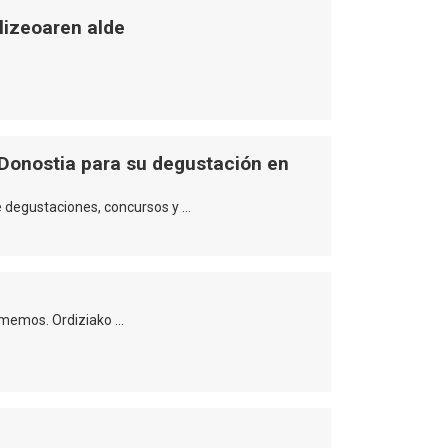
lizeoaren alde
 Donostia para su degustación en
e degustaciones, concursos y …
omemos. Ordiziako …