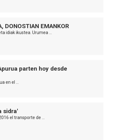
IA, DONOSTIAN EMANKOR
ta idiak ikustea. Urumea …
 Apurua parten hoy desde
ua en el …
a sidra'
2016 el transporte de …