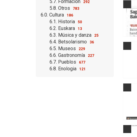
5.7. Formación
292
5.8. Otros
783
6.0. Cultura
186
6.1. Historia
50
6.2. Euskara
13
6.3. Música y danza
25
6.4. Betsolarismo
36
6.5. Museos
229
6.6. Gastronomía
227
6.7. Pueblos
677
6.8. Enologia
121