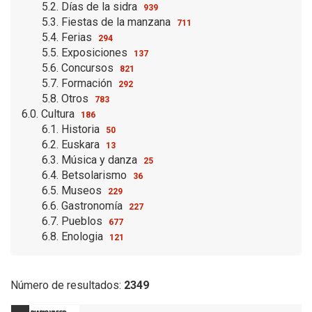
5.2. Días de la sidra
939
5.3. Fiestas de la manzana
711
5.4. Ferias
294
5.5. Exposiciones
137
5.6. Concursos
821
5.7. Formación
292
5.8. Otros
783
6.0. Cultura
186
6.1. Historia
50
6.2. Euskara
13
6.3. Música y danza
25
6.4. Betsolarismo
36
6.5. Museos
229
6.6. Gastronomía
227
6.7. Pueblos
677
6.8. Enologia
121
Número de resultados:
2349