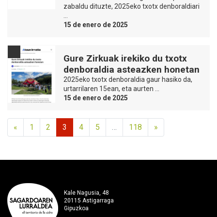
zabaldu dituzte, 2025eko txotx denboraldiari
…
15 de enero de 2025
Gure Zirkuak irekiko du txotx
denboraldia asteazken honetan
2025eko txotx denboraldia gaur hasiko da,
urtarrilaren 15ean, eta aurten …
15 de enero de 2025
«
1
2
3
4
5
…
118
»
Kale Nagusia, 48
20115 Astigarraga
Gipuzkoa