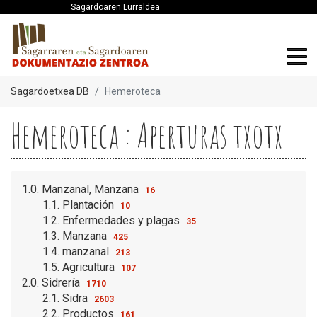
Sagardoaren Lurraldea
Sagardoetxea DB
Hemeroteca
Hemeroteca : Aperturas txotx
1.0. Manzanal, Manzana
16
1.1. Plantación
10
1.2. Enfermedades y plagas
35
1.3. Manzana
425
1.4. manzanal
213
1.5. Agricultura
107
2.0. Sidrería
1710
2.1. Sidra
2603
2.2. Productos
161