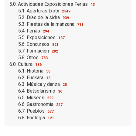
5.0. Actividades Exposiciones Ferias
43
5.1. Aperturas txotx
2349
5.2. Días de la sidra
939
5.3. Fiestas de la manzana
711
5.4. Ferias
294
5.5. Exposiciones
137
5.6. Concursos
821
5.7. Formación
292
5.8. Otros
783
6.0. Cultura
186
6.1. Historia
50
6.2. Euskara
13
6.3. Música y danza
25
6.4. Betsolarismo
36
6.5. Museos
229
6.6. Gastronomía
227
6.7. Pueblos
677
6.8. Enologia
121