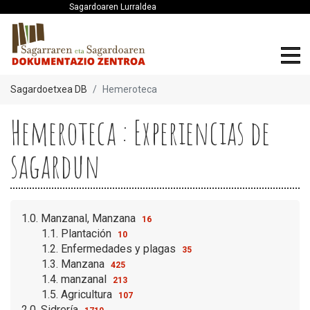
Sagardoaren Lurraldea
Sagardoetxea DB
Hemeroteca
Hemeroteca : Experiencias de
sagardun
1.0. Manzanal, Manzana
16
1.1. Plantación
10
1.2. Enfermedades y plagas
35
1.3. Manzana
425
1.4. manzanal
213
1.5. Agricultura
107
2.0. Sidrería