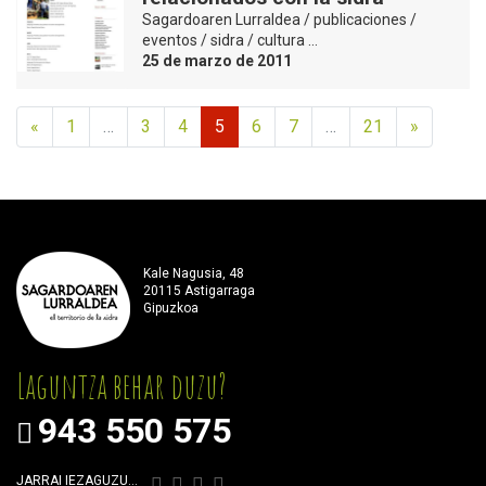
Sagardoaren Lurraldea / publicaciones /
eventos / sidra / cultura …
25 de marzo de 2011
«
1
…
3
4
5
6
7
…
21
»
Kale Nagusia, 48
20115 Astigarraga
Gipuzkoa
Laguntza behar duzu?
943 550 575
JARRAI IEZAGUZU…