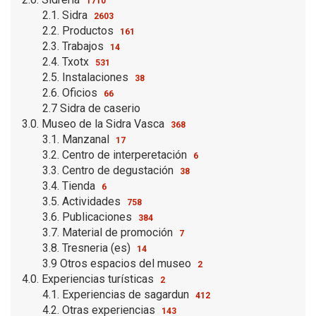
1710
2.1. Sidra
2603
2.2. Productos
161
2.3. Trabajos
14
2.4. Txotx
531
2.5. Instalaciones
38
2.6. Oficios
66
2.7 Sidra de caserio
3.0. Museo de la Sidra Vasca
368
3.1. Manzanal
17
3.2. Centro de interperetación
6
3.3. Centro de degustación
38
3.4. Tienda
6
3.5. Actividades
758
3.6. Publicaciones
384
3.7. Material de promoción
7
3.8. Tresneria (es)
14
3.9 Otros espacios del museo
2
4.0. Experiencias turísticas
2
4.1. Experiencias de sagardun
412
4.2. Otras experiencias
143