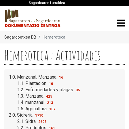
Sagardoaren Lurraldea
Sagardoetxea DB
Hemeroteca
Hemeroteca : Actividades
1.0. Manzanal, Manzana
16
1.1. Plantación
10
1.2. Enfermedades y plagas
35
1.3. Manzana
425
1.4. manzanal
213
1.5. Agricultura
107
2.0. Sidrería
1710
2.1. Sidra
2603
2.2. Productos
161