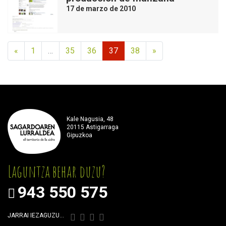
17 de marzo de 2010
«
1
…
35
36
37
38
»
Kale Nagusia, 48
20115 Astigarraga
Gipuzkoa
Laguntza behar duzu?
943 550 575
JARRAI IEZAGUZU…