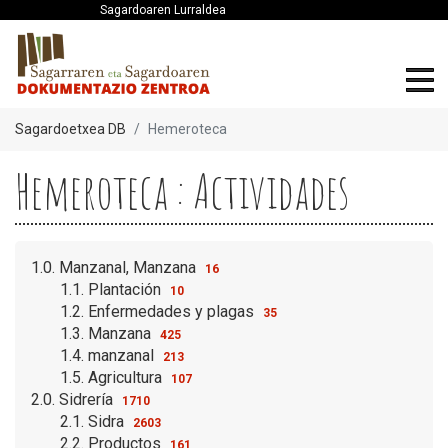
Sagardoaren Lurraldea
Sagardoetxea DB
Hemeroteca
Hemeroteca : Actividades
1.0. Manzanal, Manzana
16
1.1. Plantación
10
1.2. Enfermedades y plagas
35
1.3. Manzana
425
1.4. manzanal
213
1.5. Agricultura
107
2.0. Sidrería
1710
2.1. Sidra
2603
2.2. Productos
161