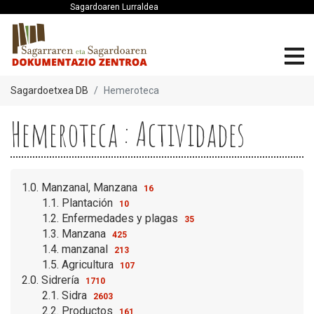
Sagardoaren Lurraldea
Sagardoetxea DB
Hemeroteca
Hemeroteca : Actividades
1.0. Manzanal, Manzana
16
1.1. Plantación
10
1.2. Enfermedades y plagas
35
1.3. Manzana
425
1.4. manzanal
213
1.5. Agricultura
107
2.0. Sidrería
1710
2.1. Sidra
2603
2.2. Productos
161