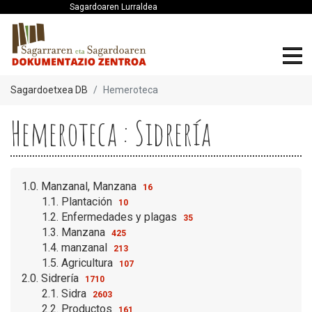
Sagardoaren Lurraldea
Sagardoetxea DB
Hemeroteca
Hemeroteca : Sidrería
1.0. Manzanal, Manzana
16
1.1. Plantación
10
1.2. Enfermedades y plagas
35
1.3. Manzana
425
1.4. manzanal
213
1.5. Agricultura
107
2.0. Sidrería
1710
2.1. Sidra
2603
2.2. Productos
161