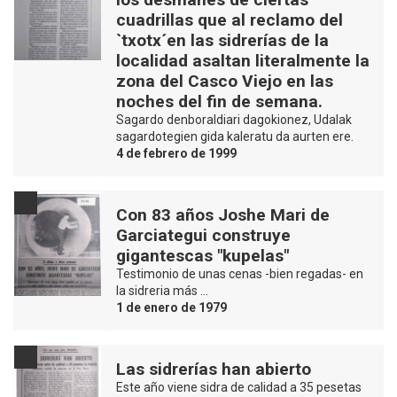
cuadrillas que al reclamo del
`txotx´en las sidrerías de la
localidad asaltan literalmente la
zona del Casco Viejo en las
noches del fin de semana.
Sagardo denboraldiari dagokionez, Udalak
sagardotegien gida kaleratu da aurten ere.
4 de febrero de 1999
Con 83 años Joshe Mari de
Garciategui construye
gigantescas "kupelas"
Testimonio de unas cenas -bien regadas- en
la sidreria más …
1 de enero de 1979
Las sidrerías han abierto
Este año viene sidra de calidad a 35 pesetas