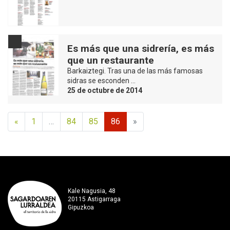
Es más que una sidrería, es más
que un restaurante
Barkaiztegi. Tras una de las más famosas
sidras se esconden …
25 de octubre de 2014
«
1
…
84
85
86
»
Kale Nagusia, 48
20115 Astigarraga
Gipuzkoa