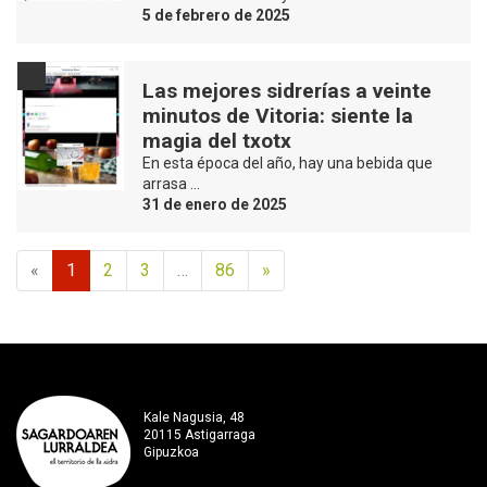
5 de febrero de 2025
Las mejores sidrerías a veinte
minutos de Vitoria: siente la
magia del txotx
En esta época del año, hay una bebida que
arrasa …
31 de enero de 2025
«
1
2
3
…
86
»
Kale Nagusia, 48
20115 Astigarraga
Gipuzkoa