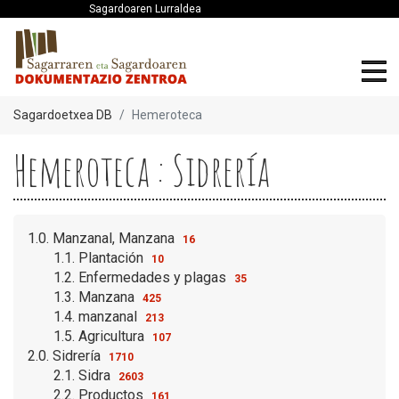
Sagardoaren Lurraldea
Sagardoetxea DB
Hemeroteca
Hemeroteca : Sidrería
1.0. Manzanal, Manzana
16
1.1. Plantación
10
1.2. Enfermedades y plagas
35
1.3. Manzana
425
1.4. manzanal
213
1.5. Agricultura
107
2.0. Sidrería
1710
2.1. Sidra
2603
2.2. Productos
161