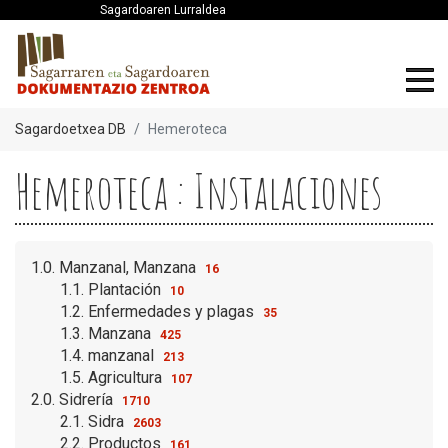
Sagardoaren Lurraldea
Sagardoetxea DB
Hemeroteca
Hemeroteca : Instalaciones
1.0. Manzanal, Manzana
16
1.1. Plantación
10
1.2. Enfermedades y plagas
35
1.3. Manzana
425
1.4. manzanal
213
1.5. Agricultura
107
2.0. Sidrería
1710
2.1. Sidra
2603
2.2. Productos
161