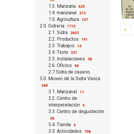
1.3. Manzana
425
1.4. manzanal
213
1.5. Agricultura
107
2.0. Sidrería
1710
«
2.1. Sidra
2603
2.2. Productos
161
2.3. Trabajos
14
2.4. Txotx
531
2.5. Instalaciones
38
2.6. Oficios
66
2.7 Sidra de caserio
3.0. Museo de la Sidra Vasca
368
3.1. Manzanal
17
3.2. Centro de
interperetación
6
3.3. Centro de degustación
38
3.4. Tienda
6
3.5. Actividades
758