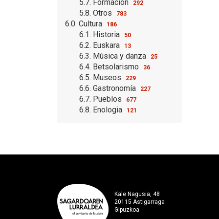
5.7. Formación
292
5.8. Otros
783
6.0. Cultura
186
6.1. Historia
50
6.2. Euskara
13
6.3. Música y danza
25
6.4. Betsolarismo
36
6.5. Museos
229
6.6. Gastronomía
227
6.7. Pueblos
677
6.8. Enologia
121
Kale Nagusia, 48
20115 Astigarraga
Gipuzkoa