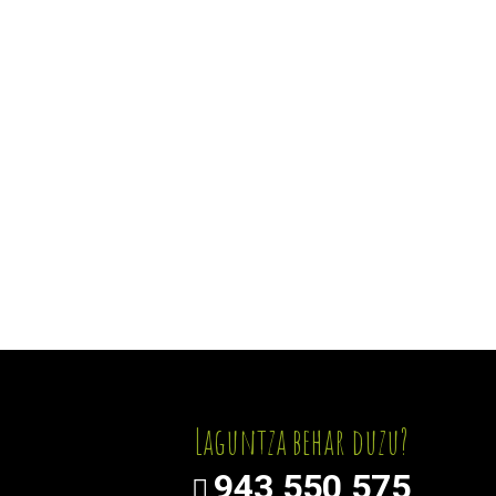
Laguntza behar duzu?
943 550 575