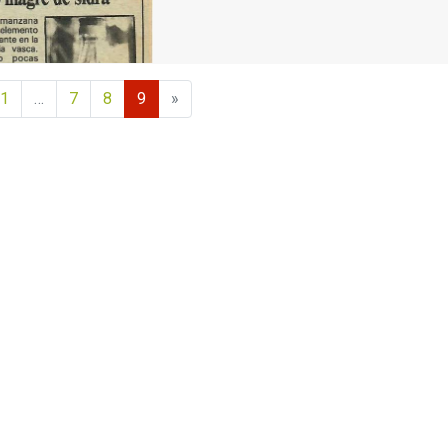
1
…
7
8
9
»