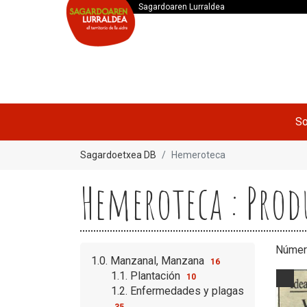
Sagardoaren Lurraldea
So
Sagardoetxea DB
Hemeroteca
Hemeroteca : Prod
Númer
1.0. Manzanal, Manzana
16
1.1. Plantación
10
1.2. Enfermedades y plagas
35