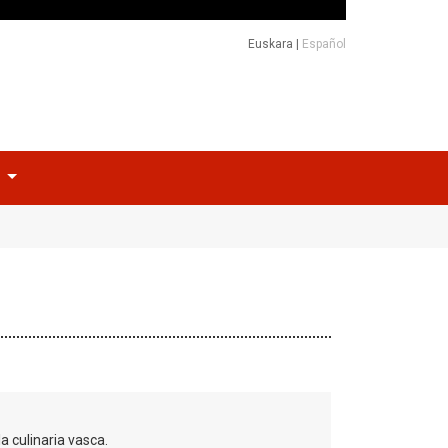
Euskara
|
Español
o
 culinaria vasca.