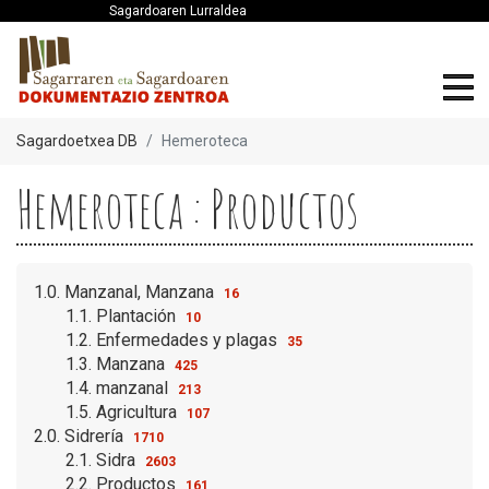
Sagardoaren Lurraldea
Sagardoetxea DB
Hemeroteca
Hemeroteca : Productos
1.0. Manzanal, Manzana
16
1.1. Plantación
10
1.2. Enfermedades y plagas
35
1.3. Manzana
425
1.4. manzanal
213
1.5. Agricultura
107
2.0. Sidrería
1710
2.1. Sidra
2603
2.2. Productos
161