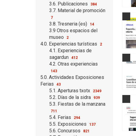
3.6. Publicaciones
384
3.7. Material de promoción
7
3.8. Tresneria (es)
14
3.9 Otros espacios del
museo
2
4.0. Experiencias turísticas
2
4.1. Experiencias de
sagardun
412
4.2. Otras experiencias
143
5.0. Actividades Exposiciones
Ferias
43
5.1. Aperturas txotx
2349
5.2. Días de la sidra
939
5.3. Fiestas de la manzana
711
5.4. Ferias
294
5.5. Exposiciones
137
5.6. Concursos
821