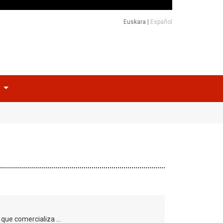
Euskara
|
Español
o
 que comercializa …