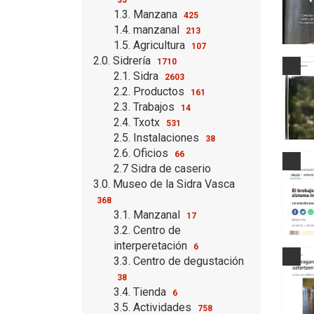
1.3. Manzana
425
1.4. manzanal
213
1.5. Agricultura
107
2.0. Sidrería
1710
2.1. Sidra
2603
2.2. Productos
161
2.3. Trabajos
14
2.4. Txotx
531
2.5. Instalaciones
38
2.6. Oficios
66
2.7 Sidra de caserio
3.0. Museo de la Sidra Vasca
368
3.1. Manzanal
17
3.2. Centro de
interperetación
6
3.3. Centro de degustación
38
3.4. Tienda
6
3.5. Actividades
758