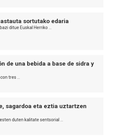
hastauta sortutako edaria
abazi ditue Euskal Herriko …
ón de una bebida a base de sidra y
 con tres …
e, sagardoa eta eztia uztartzen
sten duten kalitate sentsorial …