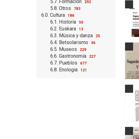
5.7. Formación
292
5.8. Otros
783
6.0. Cultura
186
6.1. Historia
50
6.2. Euskara
13
6.3. Música y danza
25
6.4. Betsolarismo
36
6.5. Museos
229
6.6. Gastronomía
227
6.7. Pueblos
677
6.8. Enologia
121