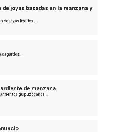
ón de joyas basadas en la manzana y
n de joyas ligadas …
de sagardoz …
aguardiente de manzana
untamientos guipuzcoanos …
anuncio