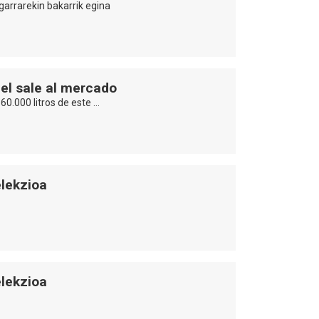
arrarekin bakarrik egina
el sale al mercado
0.000 litros de este …
lekzioa
lekzioa