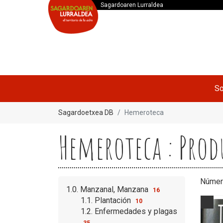
Sagardoaren Lurraldea
So
Sagardoetxea DB
Hemeroteca
Hemeroteca : Prod
Númer
1.0. Manzanal, Manzana
16
1.1. Plantación
10
1.2. Enfermedades y plagas
35