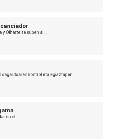
scanciador
a y Oiharte se suben al …
l sagardoaren kontrol eta egiaztapen …
 gama
ar en el …