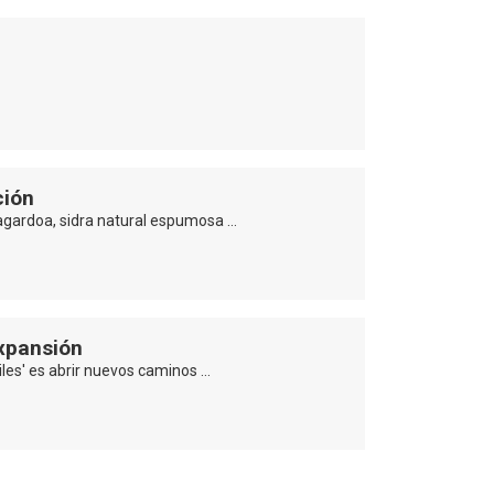
ción
agardoa, sidra natural espumosa …
xpansión
iles' es abrir nuevos caminos …