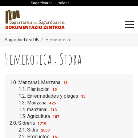
Sagardoaren Lurraldea
Sagardoetxea DB
Hemeroteca
Hemeroteca : Sidra
1.0. Manzanal, Manzana
16
1.1. Plantación
10
1.2. Enfermedades y plagas
35
1.3. Manzana
425
1.4. manzanal
213
1.5. Agricultura
107
2.0. Sidrería
1710
2.1. Sidra
2603
2.2. Productos
161