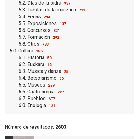
5.2. Días de la sidra
939
5.3. Fiestas de la manzana
711
5.4. Ferias
294
5.5. Exposiciones
137
5.6. Concursos
821
5.7. Formación
292
5.8. Otros
783
6.0. Cultura
186
6.1. Historia
50
6.2. Euskara
13
6.3. Música y danza
25
6.4. Betsolarismo
36
6.5. Museos
229
6.6. Gastronomía
227
6.7. Pueblos
677
6.8. Enologia
121
Número de resultados:
2603